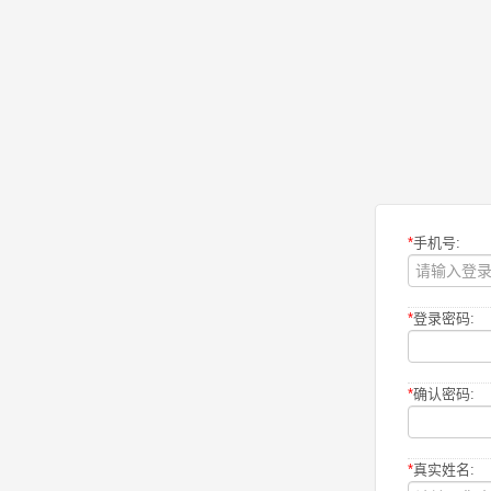
*
手机号:
*
登录密码:
*
确认密码:
*
真实姓名: