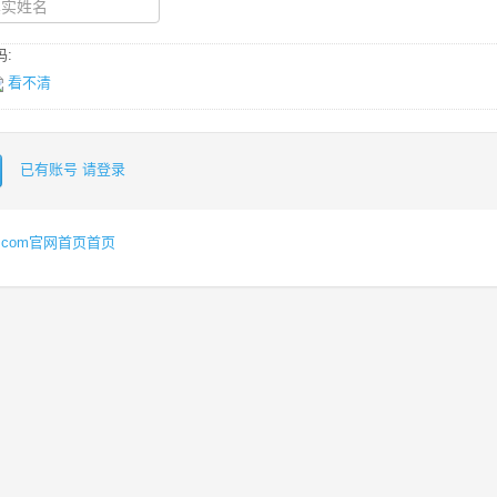
:
看不清
已有账号 请登录
jfw.com官网首页首页